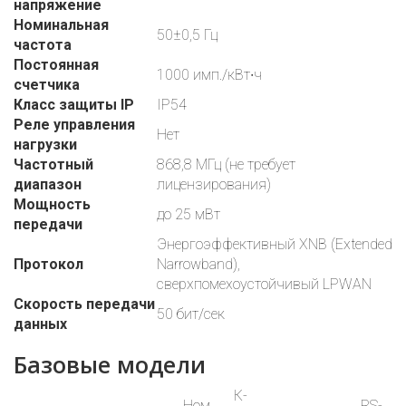
напряжение
Номинальная
50±0,5 Гц
частота
Постоянная
1000 имп./кВт∙ч
счетчика
Класс защиты IP
IP54
Реле управления
Нет
нагрузки
Частотный
868,8 МГц (не требует
диапазон
лицензирования)
Мощность
до 25 мВт
передачи
Энергоэффективный XNB (Extended
Протокол
Narrowband),
сверхпомехоустойчивый LPWAN
Скорость передачи
50 бит/сек
данных
Базовые модели
К-
Ном.
RS-