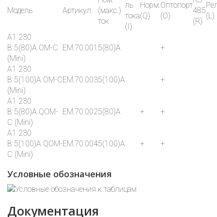
ль
Норм.
Оптопорт
Ре
Модель
Артикул
(макс.)
485
тока
(Q)
(O)
(L)
ток
(R)
(I)
A1 230
В 5(80)А OM-C
EM.70.001
5(80)A
+
(Mini)
A1 230
В 5(100)А OM-C
EM.70.003
5(100)A
+
(Mini)
A1 230
В 5(80)А QOM-
EM.70.002
5(80)A
+
+
C (Mini)
A1 230
В 5(100)А QOM-
EM.70.004
5(100)A
+
+
C (Mini)
Условные обозначения
Документация