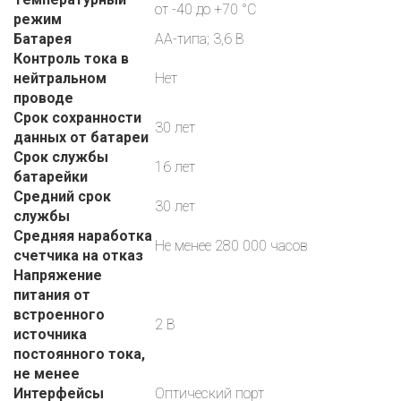
от -40 до +70 °С
режим
Батарея
АА-типа; 3,6 В
Контроль тока в
нейтральном
Нет
проводе
Срок сохранности
30 лет
данных от батареи
Срок службы
16 лет
батарейки
Средний срок
30 лет
службы
Средняя наработка
Не менее 280 000 часов
счетчика на отказ
Напряжение
питания от
встроенного
2 В
источника
постоянного тока,
не менее
Интерфейсы
Оптический порт