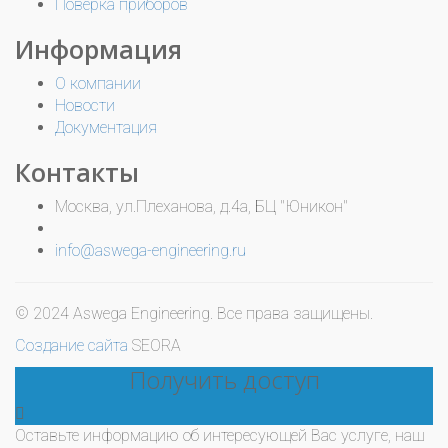
Поверка приборов
Информация
О компании
Новости
Документация
Контакты
Москва, ул.Плеханова, д.4а, БЦ "Юникон"
info@aswega-engineering.ru
© 2024 Aswega Engineering. Все права защищены.
Создание сайта
SEORA
Получить доступ
Оставьте информацию об интересующей Вас услуге, наш