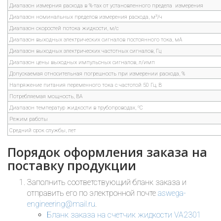
Диапазон измерния расхода в %-тах от установленного предела измерения
3
Диапазон номинальных пределов измерения расхода, м
/ч
Диапазон скоростей потока жидкости, м/с
Диапазон выходных электрических сигналов постоянного тока, мА
Диапазон выходных электрических частотных сигналов, Гц
Диапазон цены выходных импульсных сигналов, л/имп
Допускаемая относительная погрешность при измерении расхода, %
Напряжение питания переменного тока с частотой 50 Гц, В
Потребляемая мощность, ВА
о
Диапазон температур жидкости в трубопроводах,
С
Режим работы
Средний срок службы, лет
Порядок оформления заказа на
поставку продукции
Заполнить соответствующий бланк заказа и
отправить его по электронной почте
aswega-
engineering@mail.ru
.
Бланк заказа на счетчик жидкости VA2301